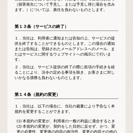
（損害発生について予見し、または予見し得た場合を含み
ます。）については、責任を負わないものとします。
第１３条（サービスの終了）
１．
当社は、利用者に通知または告知の上、サービスの提
供を終了することができるものとします。この場合の通知
または告知は、登録されたメールアドレスへのメール、ま
たはサービスに関するウェブサイトへの掲示にて行いま
す。
２．
当社は、サービス提供の終了の際に前項の手続きを経
ることにより、法令の定める事項を除き、お客さまに対し
いかなる債務も負わないものとします。
第１４条（規約の変更）
１．
当社は、以下の場合に、当社の裁量により予告なく本
規約を変更することができます。
(1) 本規約の変更が、利用者の一般の利益に適合するとき
(2) 本規約の変更が、契約をした目的に反せず、かつ、変
更の必要性、変更後の内容の相当性、変更の内容その他の