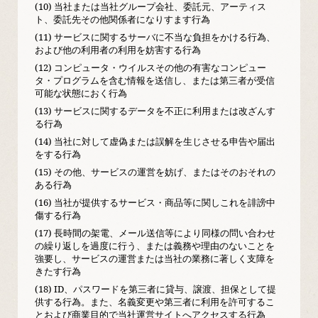
(10) 当社または当社グループ会社、委託元、アーティス
ト、委託先その他関係者になりすます行為
(11) サービスに関するサーバに不当な負担をかける行為、
および他の利用者の利用を妨害する行為
(12) コンピュータ・ウイルスその他の有害なコンピュー
タ・プログラムを含む情報を送信し、または第三者が受信
可能な状態におく行為
(13) サービスに関するデータを不正に利用または改ざんす
る行為
(14) 当社に対して虚偽または誤解を生じさせる申告や届出
をする行為
(15) その他、サービスの運営を妨げ、またはそのおそれの
ある行為
(16) 当社が提供するサービス・商品等に関しこれを誹謗中
傷する行為
(17) 長時間の架電、メール送信等により同様の問い合わせ
の繰り返しを過度に行う、または義務や理由のないことを
強要し、サービスの運営または当社の業務に著しく支障を
きたす行為
(18) ID、パスワードを第三者に貸与、譲渡、担保として提
供する行為。また、名義変更や第三者に利用を許可するこ
とおよび商業目的で当社運営サイトへアクセスする行為