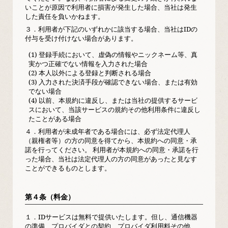
いことが原因で利用者に損害が発生した場合、当社は発生
した責任を負いかねます。
３．
利用者が下記のいずれかに該当する場合、当社はIDの
付与を受け付けない場合があります。
(1) 登録手続において、虚偽の情報やニックネーム等、真
実かつ正確でない情報を入力された場合
(2) 本人以外による登録と判断される場合
(3) 入力された決済手段が確認できない場合、または有効
でない場合
(4) 以前、本規約に違反し、または当社の提供するサービ
スにおいて、当該サービスの規約その他利用条件に違反し
たことがある場合
４．
利用者が未成年者である場合には、必ず法定代理人
（親権者等）の方の同意を得てから、本規約への同意・承
諾を行ってください。 利用者が本規約への同意・承諾を行
った場合、当社は法定代理人の方の同意があったと見なす
ことができるものとします。
第４条（料金）
１．
IDサービスは無料で提供いたします。但し、通信機器
の準備、プロバイダとの契約、プロバイダ利用料その他、