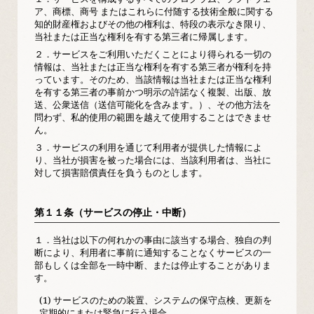
ア、商標、商号 またはこれらに付随する技術全般に関する
知的財産権およびその他の権利は、特段の表示なき限り、
当社または正当な権利を有する第三者に帰属します。
２．
サービスをご利用いただくことにより得られる一切の
情報は、当社または正当な権利を有する第三者が権利を持
っています。そのため、当該情報は当社または正当な権利
を有する第三者の事前かつ明示の許諾なく複製、出版、放
送、公衆送信（送信可能化を含みます。）、その他方法を
問わず、私的使用の範囲を越えて使用することはできませ
ん。
３．
サービスの利用を通じて利用者が提供した情報によ
り、当社が損害を被った場合には、当該利用者は、当社に
対して損害賠償責任を負うものとします。
第１１条（サービスの停止・中断）
１．
当社は以下の何れかの事由に該当する場合、独自の判
断により、利用者に事前に通知することなくサービスの一
部もしくは全部を一時中断、または停止することがありま
す。
(1) サービスのための装置、システムの保守点検、更新を
定期的にまたは緊急に行う場合