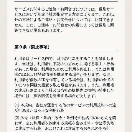
サービスに関するご連絡・お問合せについては、個別サー
ビスにおいて別途当社の指定する方法によります。これ以
外の方法によるご連絡・お問合せについては、回答できま
せん。また、ご連絡・お問合せの内容によっては個別に回
答できない場合もあります。
第９条（禁止事項）
利用者はサービス内で、以下の行為をすることを禁止しま
す。当社は、利用者に下記のいずれかに掲げる事由・行為
があった場合、利用者のIDのご利用を停止し、または利用
者のIDおよび登録情報を抹消する場合があります。なお、
利用者が複数のIDを保有している場合は、利用者の全ての
IDにつき同様の措置を取る場合があります。また、利用者
の違反行為により当社又は当社の提携先に損害が発生した
場合には、損害賠償を請求する場合があります。
(1) 本規約、当社が運営する他のサービスの利用規約への違
反行為または不正な利用行為
(2) 法令（法律・条約・政令・条例その他名目のいかんを問
わず、公に利用者を拘束する規範を含みます）や公序良俗
に違反する行為、およびこれに違反するおそれのある行