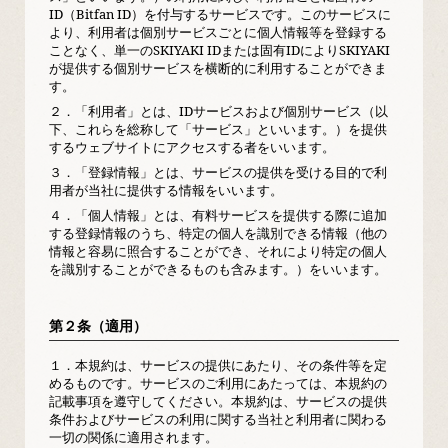
ID（Bitfan ID）を付与するサービスです。このサービスに
より、利用者は個別サービスごとに個人情報等を登録する
ことなく、単一のSKIYAKI IDまたは固有IDによりSKIYAKI
が提供する個別サービスを横断的に利用することができま
す。
２．
「利用者」とは、IDサービスおよび個別サービス（以
下、これらを総称して「サービス」といいます。）を提供
するウェブサイトにアクセスする者をいいます。
３．
「登録情報」とは、サービスの提供を受ける目的で利
用者が当社に提供する情報をいいます。
４．
「個人情報」とは、有料サービスを提供する際に追加
する登録情報のうち、特定の個人を識別できる情報（他の
情報と容易に照合することができ、それにより特定の個人
を識別することができるものも含みます。）をいいます。
第２条（適用）
１．
本規約は、サービスの提供にあたり、その条件等を定
めるものです。サービスのご利用にあたっては、本規約の
記載事項を遵守してください。本規約は、サービスの提供
条件およびサービスの利用に関する当社と利用者に関わる
一切の関係に適用されます。