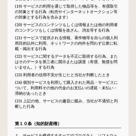
(19) サービスの利用を通じて取得した物品等を、有償取引
の対象とする行為（転売やインターネットオークション等
の対象とする行為を含みます）
(20) サービスのコンテンツもしくは情報または他の利用者
のコンテンツもしくは情報を改ざん、消去等する行為
(21) サービスで提供される情報、著作物等を自らの個人利
用目的以外に利用、ネットワークの内外を問わず公衆に転
載・掲出する行為
(22) サービスに関するデータを不正に取得する行為、また
はそのデータを第三者に開示または譲渡（有償、無償を問
いません。）する行為
(23) 利用者の信用不安が生じたと当社が判断したとき
(24) 個別サービスを利用して購入された商品・サービスに
ついて、利用料その他の代金のお支払いの遅延・未払い・
滞納があったとき
(25) 上記の他、サービスの趣旨に鑑み、当社が不適切と判
断した行為
第１０条（知的財産権）
１．
サービスを構成するすべてのプログラム、ソフトウェ