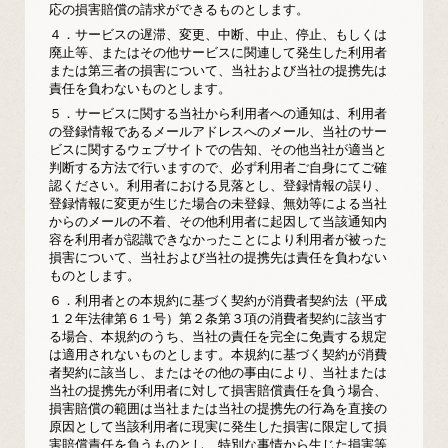
応の損害賠償の請求ができるものとします。
４．
サービスの遅滞、変更、中断、中止、停止、もしくは
廃止等、またはその他サービスに関連して発生した利用者
または第三者の損害について、当社および当社の提携先は
責任を負わないものとします。
５．
サービスに関する当社から利用者への通知は、利用者
の登録情報であるメールアドレスへのメール、当社のサー
ビスに関するウェブサイトでの告知、その他当社が適当と
判断する方法で行いますので、必ず利用者ご自身にてご確
認ください。利用者における見落とし、登録情報の誤り、
登録情報に変更が生じた場合の未登録、無効等による当社
からのメールの不着、その他利用者に起因して当該通知内
容を利用者が認識できなかったことにより利用者が被った
損害について、当社および当社の提携先は責任を負わない
ものとします。
６．
利用者との本規約に基づく契約が消費者契約法（平成
１２年法律第６１号）第２条第３項の消費者契約に該当す
る場合、本規約のうち、当社の責任を完全に免責する規定
は適用されないものとします。本規約に基づく契約が消費
者契約に該当し、またはその他の事由により、当社または
当社の提携先が利用者に対して損害賠償責任を負う場合、
損害賠償の範囲は当社または当社の提携先の行為を直接の
原因として当該利用者に現実に発生した損害に限定して損
害賠償責任を負うものとし、特別な事情から生じた損害等