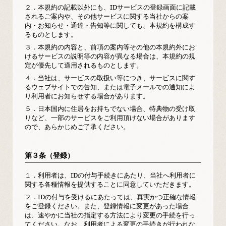
２．
本規約の記載以外にも、IDサービスの登録画面に記載
されるご案内や、その他サービスに関する当社からの案
内・お知らせ・通達・告知等に関しても、本規約を構成す
るものとします。
３．
本規約の内容と、前項の案内等その他の本規約外にお
けるサービスの説明等の内容が異なる場合は、本規約の規
定が優先して適用されるものとします。
４．
当社は、サービスの取扱い等につき、サービスに関す
るウェブサイトでの告知、または電子メールでの通知によ
り利用者にお知らせする場合があります。
５．
日本国内に住居をお持ちでない場合、特典物の受け取
りなど、一部のサービスをご利用頂けない場合があります
ので、あらかじめご了承ください。
第３条（登録）
１．
利用者は、IDの付与手続きにあたり、当社へ利用者に
関する各種情報を提供することに同意していただきます。
２．
IDの付与を受けるにあたっては、真実かつ正確な情報
をご登録ください。また、登録情報に変更があった場合
は、速やかに当社の指定する方法により変更の手続を行っ
てください。なお、利用者による変更の手続きが行われな