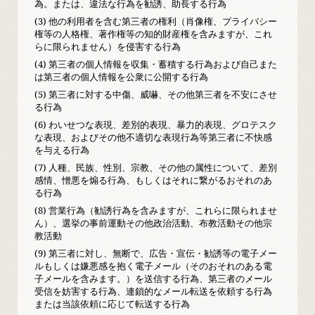
為。または、違法な行為を勧誘、助長する行為
(3) 他の利用者を含む第三者の権利（肖像権、プライバシー
権等の人格権、著作権等の知的財産権を含みますが、これ
らに限られません）を侵害する行為
(4) 第三者の個人情報を収集・蓄積する行為および自己また
は第三者の個人情報を公衆に公開する行為
(5) 第三者に対する中傷、威嚇、その他第三者を不安にさせ
る行為
(6) わいせつな表現、差別的表現、暴力的表現、グロテスク
な表現、およびその他不適切な表現行為等第三者に不快感
を与える行為
(7) 人種、民族、性別、宗教、その他の属性について、差別
感情、憎悪を煽る行為、もしくはそれに繋がるおそれのあ
る行為
(8) 営業行為（勧誘行為を含みますが、これらに限られませ
ん）、選挙の事前運動その他政治活動、布教活動その他宗
教活動
(9) 第三者に対し、無断で、広告・宣伝・勧誘等の電子メー
ルもしくは嫌悪感を抱く電子メール（そのおそれのある電
子メールを含みます。）を送信する行為、第三者のメール
受信を妨害する行為、連鎖的なメール転送を依頼する行為
または当該依頼に応じて転送する行為