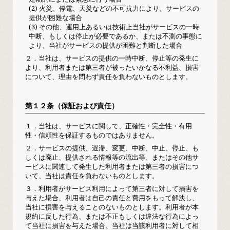
(2) 火災、停電、天災などの不可抗力により、サービスの
提供が困難な場合
(3) その他、運用上あるいは技術上当社がサービスの一時
中断、もしくは停止が必要であるか、または不測の事態に
より、当社がサービスの提供が困難と判断した場合
２．
当社は、サービスの提供の一時中断、停止等の発生に
より、利用者または第三者が被ったいかなる不利益、損害
について、理由を問わず責任を負わないものとします。
第１２条（保証および責任）
１．
当社は、サービスに関して、正確性・完全性・有用
性・信頼性を保証するものではありません。
２．
サービスの提供、遅滞、変更、中断、中止、停止、も
しくは廃止、提供される情報等の流出等、またはその他サ
ービスに関連して発生した利用者または第三者の損害につ
いて、当社は責任を負わないものとします。
３．
利用者がサービス利用によって第三者に対して損害を
与えた場合、利用者は自己の責任と費用をもって解決し、
当社に損害を与えることのないものとします。利用者が本
規約に反した行為、または不正もしくは違法な行為によっ
て当社に損害を与えた場合、当社は当該利用者に対して相