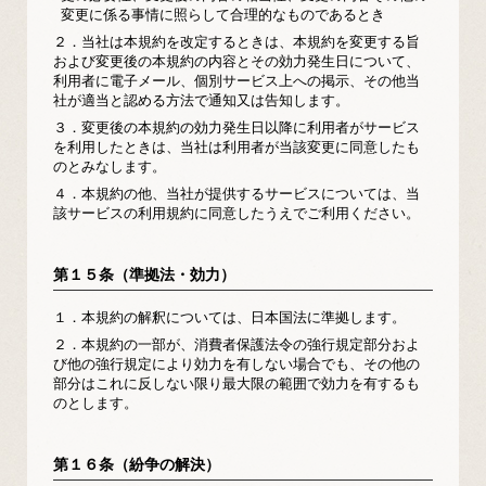
変更に係る事情に照らして合理的なものであるとき
２．
当社は本規約を改定するときは、本規約を変更する旨
および変更後の本規約の内容とその効力発生日について、
利用者に電子メール、個別サービス上への掲示、その他当
社が適当と認める方法で通知又は告知します。
３．
変更後の本規約の効力発生日以降に利用者がサービス
を利用したときは、当社は利用者が当該変更に同意したも
のとみなします。
４．
本規約の他、当社が提供するサービスについては、当
該サービスの利用規約に同意したうえでご利用ください。
第１５条（準拠法・効力）
１．
本規約の解釈については、日本国法に準拠します。
２．
本規約の一部が、消費者保護法令の強行規定部分およ
び他の強行規定により効力を有しない場合でも、その他の
部分はこれに反しない限り最大限の範囲で効力を有するも
のとします。
第１６条（紛争の解決）