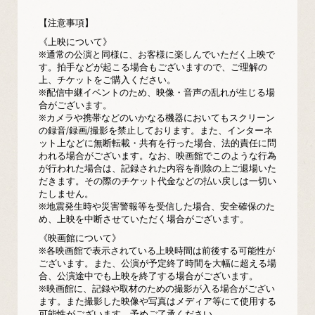
【注意事項】
《上映について》
※通常の公演と同様に、お客様に楽しんでいただく上映で
す。拍手などが起こる場合もございますので、ご理解の
上、チケットをご購入ください。
※配信中継イベントのため、映像・音声の乱れが生じる場
合がございます。
※カメラや携帯などのいかなる機器においてもスクリーン
の録音/録画/撮影を禁止しております。また、インターネ
ット上などに無断転載・共有を行った場合、法的責任に問
われる場合がございます。なお、映画館でこのような行為
が行われた場合は、記録された内容を削除の上ご退場いた
だきます。その際のチケット代金などの払い戻しは一切い
たしません。
※地震発生時や災害警報等を受信した場合、安全確保のた
め、上映を中断させていただく場合がございます。
《映画館について》
※各映画館で表示されている上映時間は前後する可能性が
ございます。また、公演が予定終了時間を大幅に超える場
合、公演途中でも上映を終了する場合がございます。
※映画館に、記録や取材のための撮影が入る場合がござい
ます。また撮影した映像や写真はメディア等にて使用する
可能性がございます。予めご了承ください。