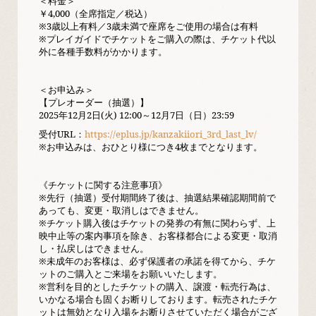
＜料金＞
￥4,000（全席指定／税込）
※3歳以上有料／3歳未満で座席をご使用の場合は有料
※プレイガイドでチケットをご購入の際は、チケット代以
外に各種手数料がかかります。
＜お申込み＞
【プレオーダー（抽選）】
2025年12月2日(火) 12:00～12月7日（日）23:59
受付URL：
https://eplus.jp/kanzakiiori_3rd_last_lv/
※お申込みは、おひとり様につき4枚までとなります。
《チケットに関する注意事項》
※先行（抽選）受付期間終了後は、抽選結果確認期間前で
あっても、変更・取消しはできません。
※チケット購入後はチケットの発券の有無に関わらず、上
映中止等の案内事項を除き、お客様都合による変更・取消
し・払戻しはできません。
※未成年のお客様は、必ず保護者の承諾を得てから、チケ
ットのご購入とご来場をお願いいたします。
※営利を目的としたチケットの購入、譲渡・転売行為は、
いかなる場合も固くお断りしております。転売されたチケ
ットは無効となり入場をお断りさせていただく場合がござ