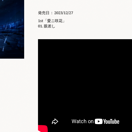
発売日 ‏ : ‎ 2023/12/27
1st「愛ニ咲花」
01. 眼差し