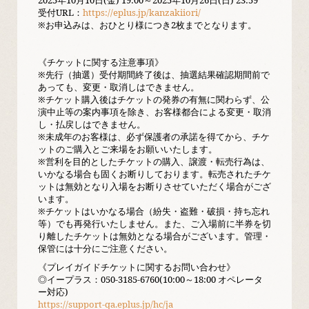
2025年10月10日(金) 19:00～2025年10月26日(日) 23:59
受付URL：
https://eplus.jp/kanzakiiori/
※お申込みは、おひとり様につき2枚までとなります。
《チケットに関する注意事項》
※先行（抽選）受付期間終了後は、抽選結果確認期間前で
あっても、変更・取消しはできません。
※チケット購入後はチケットの発券の有無に関わらず、公
演中止等の案内事項を除き、お客様都合による変更・取消
し・払戻しはできません。
※未成年のお客様は、必ず保護者の承諾を得てから、チケ
ットのご購入とご来場をお願いいたします。
※営利を目的としたチケットの購入、譲渡・転売行為は、
いかなる場合も固くお断りしております。転売されたチケ
ットは無効となり入場をお断りさせていただく場合がござ
います。
※チケットはいかなる場合（紛失・盗難・破損・持ち忘れ
等）でも再発行いたしません。また、ご入場前に半券を切
り離したチケットは無効となる場合がございます。管理・
保管には十分にご注意ください。
《プレイガイドチケットに関するお問い合わせ》
◎イープラス：050-3185-6760(10:00～18:00 オペレータ
ー対応)
https://support-qa.eplus.jp/hc/ja