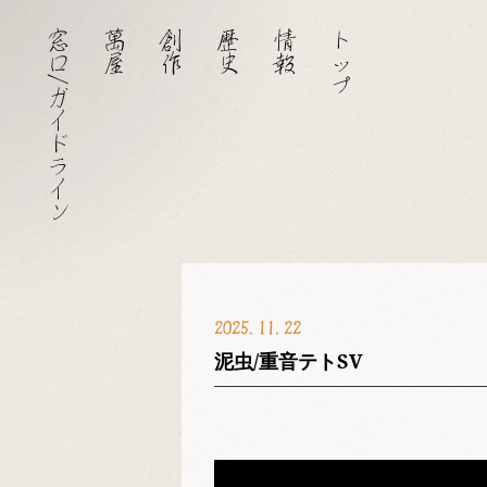
窓口/ガイドライン
萬屋
創作
歴史
情報
トップ
2025
11
22
泥虫/重音テトSV