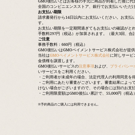
GMO後払いとはお客様の手元に商品が到着した後に代
全国のコンビニエンスストア、銀行でお支払いいただ
お支払い期限
請求書発行から14日以内にお支払いください。お支払
す。
お支払い期限を一定期間過ぎてもお支払いの確認がと
手数料297円（税込）が加算されます。（最大3回、合計
ご注意
事務手数料：660円（税込）
GMO後払いはGMOペイメントサービス株式会社が提
当社は
GMOペイメントサービス株式会社
に対しサービ
金債権を譲渡します。
GMO後払いサービスの
注意事項
および、
プライバシー
いサービスをご利用ください。
・ご利用者が未成年の場合、法定代理人の利用同意を
・ご利用にあたり審査がございます。審査結果によって
けない場合がございますので、その場合には別のお支
・ご利用限度額はGMO後払い累計で、55,000円（税込
※予約商品のご購入には利用できません。