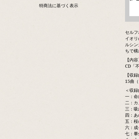
特商法に基づく表示
セルフ
イオリ
ルシン
ちで構
【内容
CD「
【収録
15曲
＜収録
一：命
二：カ
三：吸
四：あの
五：桜
六：成
七：畢