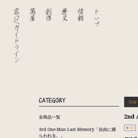
窓口/ガイドライン
萬屋
創作
歴史
情報
トップ
CATEGORY
TOP
2nd
全商品一覧
CD
3rd One-Man Last Memory「自由に捕
らわれる。」