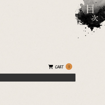
CART
0