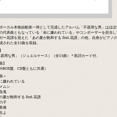
ボーカル本格始動第一弾として完成したアルバム「不器用な男」はほぼ
の代表曲ともなっている「命に嫌われている」やコンポーザーを担当している同
ガー花譜を迎えた「あの夏が飽和する feat.花譜」の他、自身がピア
成された全15曲を収録。
】
不器用な男」（ジュエルケース）（全15曲）＊歌詞カード付。
曲】
（※BOX盤、CD盤ともに共通）
曲＞
に嫌われている
メムシ
血鬼
夏が飽和する feat.花譜
の子
長痛
生よ