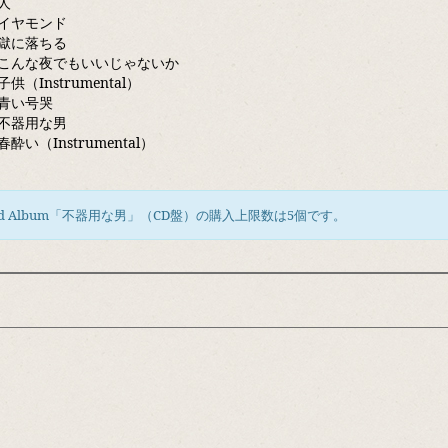
人
イヤモンド
獄に落ちる
こんな夜でもいいじゃないか
供（Instrumental）
青い号哭
不器用な男
酔い（Instrumental）
nd Album「不器用な男」（CD盤）の購入上限数は5個です。