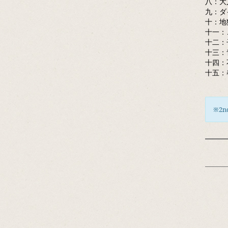
八：大
九：ダ
十：地
十一：
十二：子
十三：
十四：
十五：春
※2