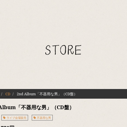
STORE
CD
2nd Album「不器用な男」（CD盤）
 Album「不器用な男」（CD盤）
ライブ会場販売
不器用な男