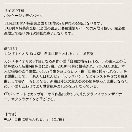
――――――――――――――――――――――――――――――――――
サイズ / 仕様
パッケージ：デジパック
※EPはCD付き特装完全盤とCD盤の2形態での発売となります。
※CD付き特装完全版は全国の書店と各種通販サイトでのみ取り扱い、完全生
産限定で売り切れ次第販売終了となります。
――――――――――――――――――――――――――――――――――
商品説明
カンザキイオリ 3rd EP「自由に捕らわれる。」 通常盤
カンザキイオリの3作目となる新作小説「自由に捕らわれる。」の主人公の心
情を歌った新曲6曲を含む全7曲。2018年4月に投稿され、VOCALOID版、本
人歌唱版の総再生数が840万再生を超えるヒット曲「自由に捕らわれる。」を
表題曲として、「あんたは死んだ」「ガラスペン」などインストを含む６曲新
曲として書き下ろしとなる。新曲は小説の主人公の心情を歌った楽曲となるた
め、小説と合わせてより世界観を楽しめるEPとなっている。
CDジャケットはカンザキイオリ作品に携わって来たグラフィックデザイナ
ー、オクソラケイタが手がける。
――――――――――――――――――――――――――――――――――
【内容】
■CD「自由に捕らわれる。」（全7曲）
――――――――――――――――――――――――――――――――――