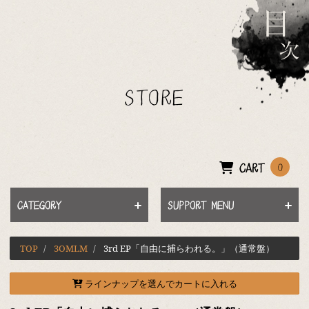
STORE
CART
0
CATEGORY
SUPPORT MENU
TOP
3OMLM
3rd EP「自由に捕らわれる。」（通常盤）
ラインナップを選んでカートに入れる