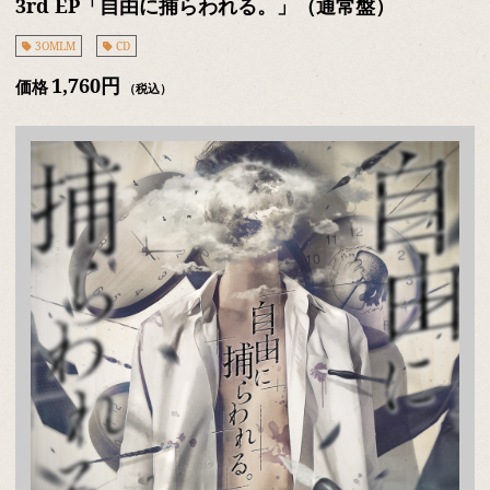
3rd EP「自由に捕らわれる。」（通常盤）
3OMLM
CD
1,760円
価格
（税込）