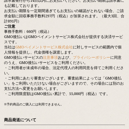
請求書発行から14日以内にお支払いください。お支払い期限は請求書に
も記載しております。
お支払い期限を一定期間過ぎてもお支払いの確認がとれない場合、ご請
求金額に回収事務手数料297円（税込）が加算されます。（最大3回、合
計891円）
ご注意
事務手数料：660円（税込）
GMO後払いはGMOペイメントサービス株式会社が提供する決済サービ
スです。
当社は
GMOペイメントサービス株式会社
に対しサービスの範囲内で個
人情報を提供し、代金債権を譲渡します。
GMO後払いサービスの
注意事項
および、
プライバシーポリシー
に同意
のうえ、GMO後払いサービスをご利用ください。
・ご利用者が未成年の場合、法定代理人の利用同意を得てご利用くださ
い。
・ご利用にあたり審査がございます。審査結果によっては「GMO後払
い」をご利用いただけない場合がございますので、その場合には別のお
支払方法へ変更をお願いします。
・ご利用限度額はGMO後払い累計で、55,000円（税込）です。
※予約商品のご購入には利用できません。
商品発送について